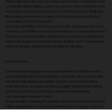
i think i fully know who i am now. who u are and who u wanna be are 2
completely different things. but in my case i am who i wanna be. i was
so lost for a very long time. but now i’m not lost anymore. i finally feel
like i belong somewhere. It makes me sad to know that some ppl
never will be who they wanna be.
i sometimes feel like a fraud. i was put on anti-depressants almost a
month ago to stabilise my mood and make my lows less intense and
frequent. my first medication didn’t work so we tried something else.
and so far i feel good. but i know that my feeling’s aren’t real because
of the medication and this is why i feel like i’m cheating.
benim iki yanım
sanırım artık kim olduğumu tamamen anladım. kim olduğun ve kim
olmak istediğin iki tamamen farklı şey. ama benim durumumda, ben
olmak istediğim kişiyle aynı kişiyim. Uzun bir süre çok kaybolmuş
hissediyordum, ama artık kaybolmuş değilim. nihayet bir yere aitmiş
gibi hissediyorum. bazı insanların asla olmak istedikleri kişi
olamayacağını bilmek ise üzücü.
bazen kendimi sahtekar gibi hissediyorum. neredeyse bir ay önce ruh
halimi dengelemek ve düşük dönemlerimi daha az yoğun ve sık hale
getirmek için antidepresan kullanmaya başladım. ilk ilaç işe yaramadı,